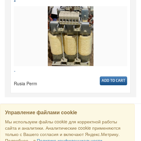
2
-
ADD TO CART
Rusia Perm
Управление файлами cookie
CARI
Мы используем файлы cookie для корректной работы
сайта и аналитики. Аналитические cookie применяются
только с Вашего согласия и включают Яндекс.Метрику.
Semua hak dilindungi undang-undang © 2016 Торговый Дом
Подробнее – в
Политике конфиденциальности
.