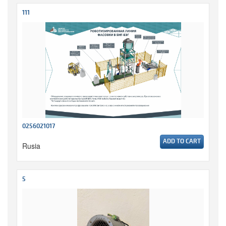
111
0256021017
ADD TO CART
Rusia
5