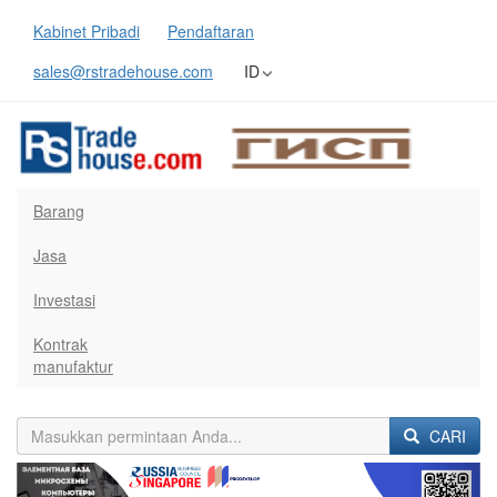
Kabinet Pribadi
Pendaftaran
sales@rstradehouse.com
ID
Barang
Jasa
Investasi
Kontrak
manufaktur
CARI
Previous
Next