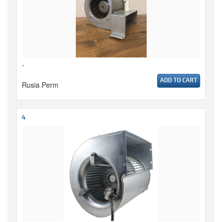
-
ADD TO CART
Rusia Perm
4