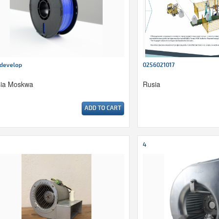
develop
0256021017
ia Moskwa
Rusia
ADD TO CART
4