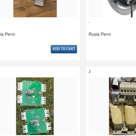
-
ia Perm
Rusia Perm
ADD TO CART
2