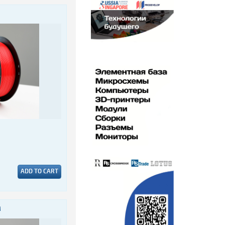
ADD TO CART
M