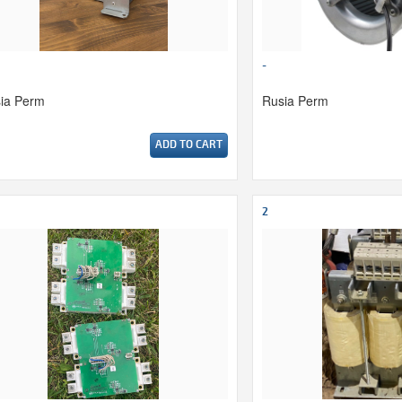
-
ia Perm
Rusia Perm
ADD TO CART
2