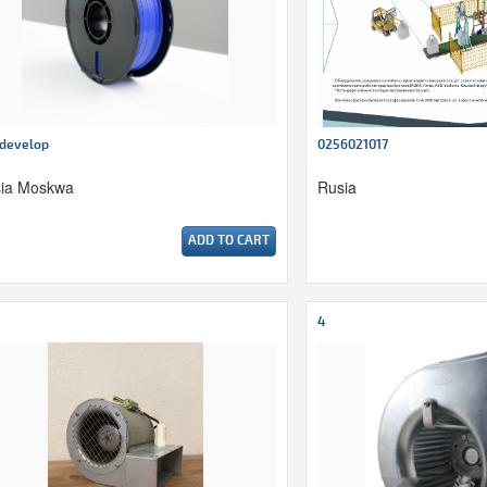
develop
0256021017
ia Moskwa
Rusia
ADD TO CART
4