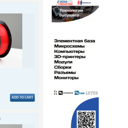
ADD TO CART
M