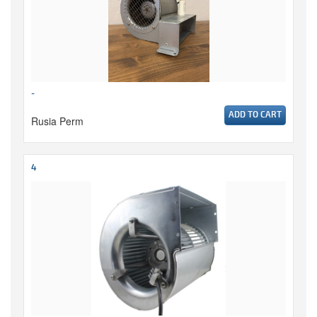
-
ADD TO CART
Rusia Perm
4