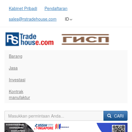
Kabinet Pribadi
Pendaftaran
sales@rstradehouse.com
ID
Barang
Jasa
Investasi
Kontrak
manufaktur
CARI
Previous
Next