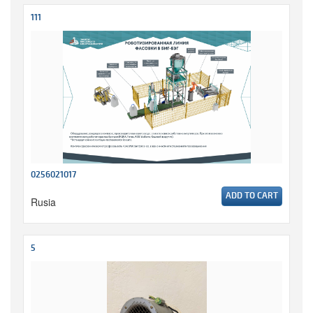
111
0256021017
ADD TO CART
Rusia
5