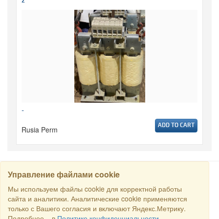
2
-
ADD TO CART
Rusia Perm
Управление файлами cookie
CARI
Мы используем файлы cookie для корректной работы
сайта и аналитики. Аналитические cookie применяются
только с Вашего согласия и включают Яндекс.Метрику.
Semua hak dilindungi undang-undang © 2016 Торговый Дом
Подробнее – в
Политике конфиденциальности
.