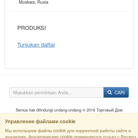
Moskwa, Rusia
PRODUKSI
Tunjukan daftar
CARI
Semua hak dilindungi undang-undang © 2016 Торговый Дом
РСДС. E-mail:
sales@rstradehouse.com
, Alamat: Jl. Malaya
Pirogovskaya, 16, Moskow, Rusia.
Kaedah pembayaran
.
Privacy
Управление файлами cookie
policy
.
Consent for processing personal data
.
Мы используем файлы cookie для корректной работы сайта и
аналитики. Аналитические cookie применяются только с Вашего