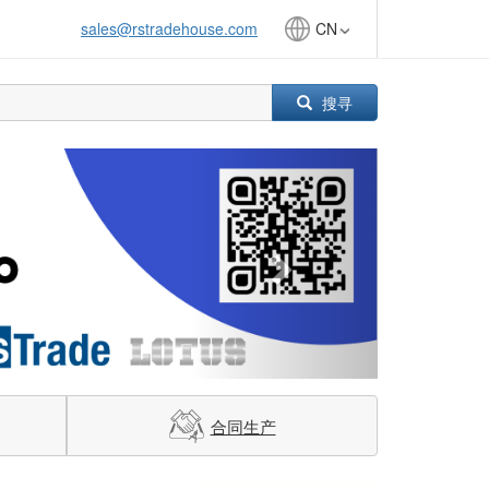
sales@rstradehouse.com
CN
搜寻
Next
合同生产