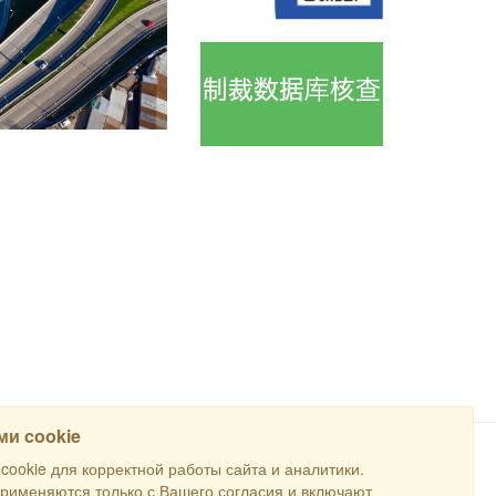
и cookie
ookie для корректной работы сайта и аналитики.
搜寻
применяются только с Вашего согласия и включают