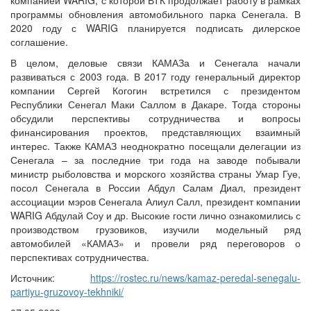
программы обновления автомобильного парка Сенегала. В
2020 году с WARIG планируется подписать дилерское
соглашение.
В целом, деловые связи КАМАЗа и Сенегала начали
развиваться с 2003 года. В 2017 году генеральный директор
компании Сергей Когогин встретился с президентом
Республики Сенегал Маки Саллом в Дакаре. Тогда стороны
обсудили перспективы сотрудничества и вопросы
финансирования проектов, представляющих взаимный
интерес. Также КАМАЗ неоднократно посещали делегации из
Сенегала – за последние три года на заводе побывали
министр рыболовства и морского хозяйства страны Умар Гуе,
посол Сенегала в России Абдул Салам Диал, президент
ассоциации мэров Сенегала Алиул Салл, президент компании
WARIG Абдулай Соу и др. Высокие гости лично ознакомились с
производством грузовиков, изучили модельный ряд
автомобилей «КАМАЗ» и провели ряд переговоров о
перспективах сотрудничества.
Источник:
https://rostec.ru/news/kamaz-peredal-senegalu-
partiyu-gruzovoy-tekhniki/