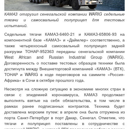
КАМАЗ отгрузил сенегальской компании WARIG седельные
тягачи и самосвальный полуприцеп для тестовых
испытаний.
Седельные тягачи КАМАЗ-6460-21 и КАМАЗ-65806-93 на
компонентной базе «КАМАЗ» и «Даймлер» соответственно, а
также четырехосный самосвальный полуприцеп задней
разгрузки ТОНАР-952363 переданы сенегальской компании
West African and Russian Industrial Group (WARIG).
Договоренность о поставке тестовых образцов техники была
достигнута между Внешнеторговой компанией «КАМАЗ» (ВТК),
ТОНАР и WARIG в ходе переговоров на саммите «Россия-
Африка» в Сочи в октябре прошлого года.
Несмотря на сложную ситуацию в экономике многих стран в
связи с эпидемией коронавируса, КАМАЗ продолжает
выполнять взятые на себя обязательства, в том числе в
рамках ранее подписанных контрактов. Техника будет
доставлена морским путем: в апреле она была отгружена из
порта Санкт-Петербург в порт Дакар, Сенегал. Отметим, что
тягачи и полуприцеп поставлены в сотрудничестве с
компанией WARIG, с которой ВТК продолжает работу в рамках