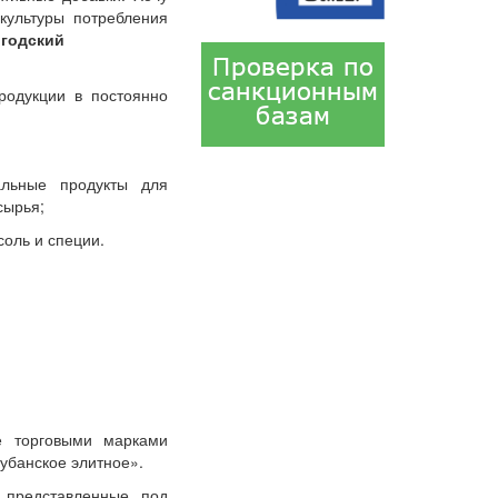
культуры потребления
годский
одукции в постоянно
альные продукты для
сырья;
оль и специи.
е торговыми марками
убанское элитное».
 представленные под