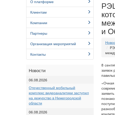
О платформе
РЭЦ
кот
Клиентам
меж
Компании
и О
Партнеры
Ново
Организация мероприятий
РЭ
между
Контакты
8 сентя
Новости
заявок 
павильо
06.08.2026
«Очная
Отечественный мобильный
совреме
комплекс видеоаналитики заступил
заявит
на дежурство в Нижегородской
познак
области
поступ
разнооб
06.08.2026
кондите