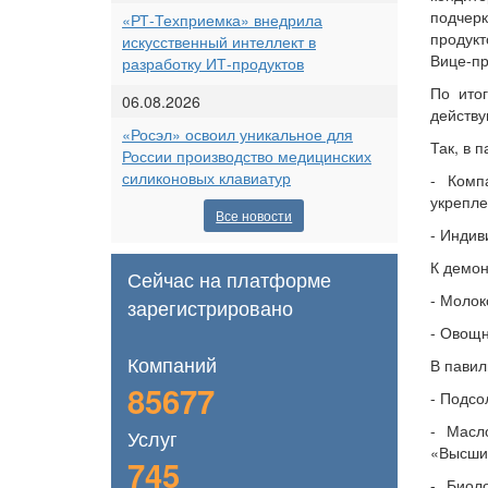
подчерк
«РТ-Техприемка» внедрила
продукт
искусственный интеллект в
Вице-п
разработку ИТ-продуктов
По ито
06.08.2026
действу
«Росэл» освоил уникальное для
Так, в 
России производство медицинских
силиконовых клавиатур
- Комп
укрепле
Все новости
- Индив
К демон
Сейчас на платформе
- Молок
зарегистрировано
- Овощн
Компаний
В павил
85677
- Подсо
- Масл
Услуг
«Высший
745
- Биол