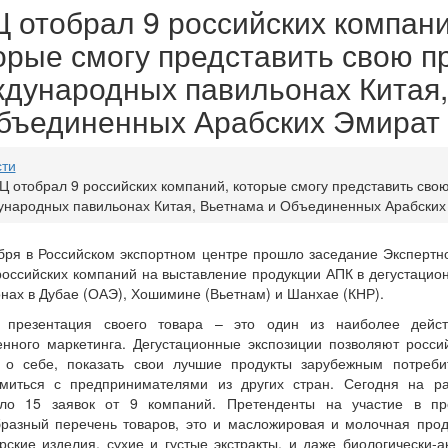
 отобрал 9 российских компани
орые смогу представить свою п
дународных павильонах Китая,
бъединенных Арабских Эмират
сти
Ц отобрал 9 российских компаний, которые смогу представить сво
народных павильонах Китая, Вьетнама и Объединенных Арабских
бря в Российском экспортном центре прошло заседание Экспертн
российских компаний на выставление продукции АПК в дегустаци
нах в Дубае (ОАЭ), Хошимине (Вьетнам) и Шанхае (КНР).
 презентация своего товара – это один из наиболее дейст
нного маркетинга. Дегустационные экспозиции позволяют росси
ь о себе, показать свои лучшие продукты зарубежным потреб
омиться с предпринимателями из других стран. Сегодня на р
ило 15 заявок от 9 компаний. Претенденты на участие в пр
разный перечень товаров, это и масложировая и молочная прод
рские изделия, сухие и густые экстракты, и даже биологически-а