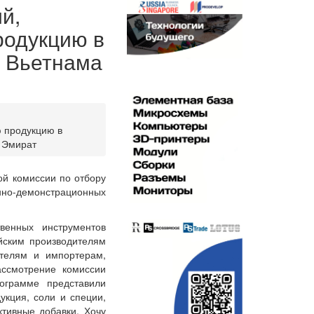
й,
родукцию в
 Вьетнама
ю продукцию в
 Эмират
ой комиссии по отбору
онно-демонстрационных
венных инструментов
йским производителям
ителям и импортерам,
ассмотрение комиссии
ограмме представили
укция, соли и специи,
ктивные добавки. Хочу