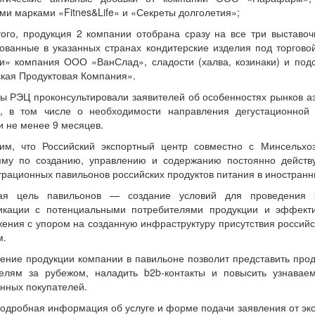
ми марками «Fitnes&Life» и «Секреты долголетия»;
ого, продукция 2 компании отобрана сразу на все три выставо
ованные в указанных странах кондитерские изделия под торгов
ти» компания ООО «ВанСлад», сладости (халва, козинаки) и по
кая Продуктовая Компания».
ы РЭЦ проконсультировали заявителей об особенностях рынков аз
а, в том числе о необходимости направления дегустационной
и не менее 9 месяцев.
им, что Российский экспортный центр совместно с Минсельхо
мму по созданию, управлению и содержанию постоянно действ
рационных павильонов российских продуктов питания в иностранны
ая цель павильонов — создание условий для проведения 
икации с потенциальными потребителями продукции и эффекти
ения с упором на созданную инфраструктуру присутствия российс
м.
ние продукции компании в павильоне позволит представить про
телям за рубежом, наладить b2b-контакты и повысить узнавае
нных покупателей.
одробная информация об услуге и форме подачи заявления от эк