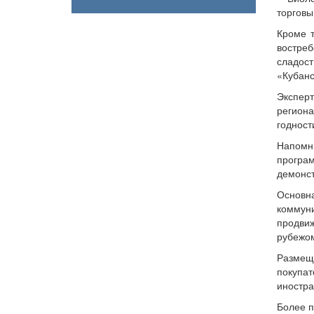
торговы
Кроме т
востреб
сладос
«Кубанс
Эксперт
регион
годност
Напомн
програ
демонст
Основн
коммун
продвиж
рубежо
Размеще
покупа
иностра
Более п