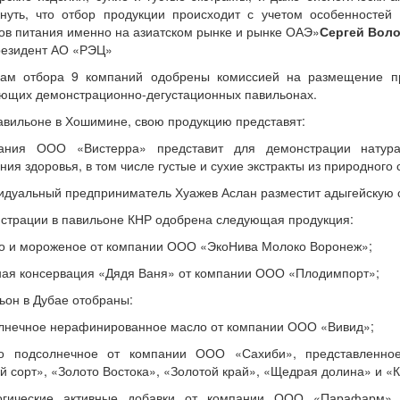
нуть, что отбор продукции происходит с учетом особенностей 
ов питания именно на азиатском рынке и рынке ОАЭ»
Сергей Воло
резидент АО «РЭЦ»
гам отбора 9 компаний одобрены комиссией на размещение пр
ющих демонстрационно-дегустационных павильонах.
павильоне в Хошимине, свою продукцию представят:
ания ООО «Вистерра» представит для демонстрации натур
ния здоровья, в том числе густые и сухие экстракты из природного 
идуальный предприниматель Хуажев Аслан разместит адыгейскую с
страции в павильоне КНР одобрена следующая продукция:
о и мороженое от компании ООО «ЭкоНива Молоко Воронеж»;
ая консервация «Дядя Ваня» от компании ООО «Плодимпорт»;
ьон в Дубае отобраны:
лнечное нерафинированное масло от компании ООО «Вивид»;
о подсолнечное от компании ООО «Сахиби», представленно
 сорт», «Золото Востока», «Золотой край», «Щедрая долина» и «К
огические активные добавки от компании ООО «Парафарм»,