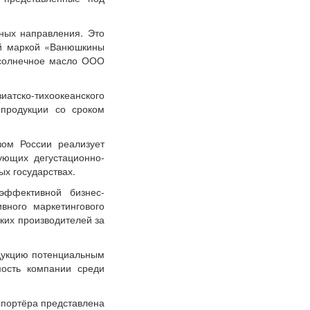
чных направления. Это
ой маркой «Ванюшкины
дсолнечное масло ООО
иатско-тихоокеанского
 продукции со сроком
зом России реализует
ующих дегустационно-
х государствах.
эффективной бизнес-
вного маркетингового
ких производителей за
дукцию потенциальным
мость компании среди
спортёра представлена