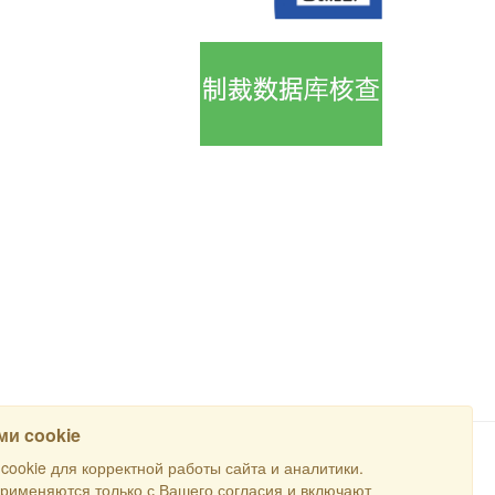
и cookie
ookie для корректной работы сайта и аналитики.
搜寻
применяются только с Вашего согласия и включают