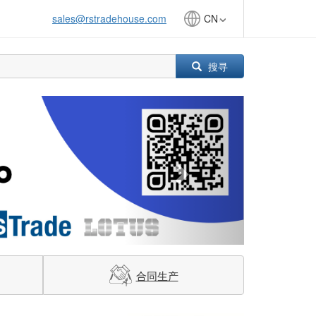
sales@rstradehouse.com
CN
搜寻
Next
合同生产