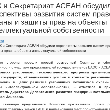
 и Секретариат АСЕАН обсуди
спективы развития систем прав
аны и защиты прав на объекты
еллектуальной собственности
сти
К и Секретариат АСЕАН обсудили перспективы развития систем пр
ы прав на объекты интеллектуальной собственности
я стороны провели первый совместный Семинар в сфер
нности с участием представителей государств-членов ЕАЭС и АСЕ
овиях ускоренного технологического прогресса критичес
 государств, объединяющих усилия в контексте регионал
нений в целях развития устойчивых механизмов охран
ы интеллектуальной собственности», – отметила в пр
итель директора Департамента развития предпринимательск
ал Ильясова.
 семинара представители Комиссии презентовали проект р
ации товарных знаков ЕАЭС и наименований мест происхождения 