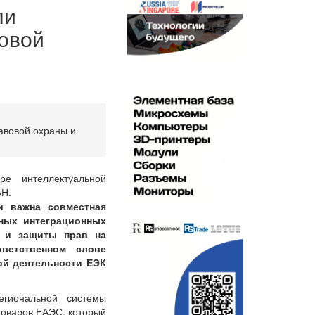
ли
овой
авовой охраны и
е интеллектуальной
АН.
ки важна совместная
ьных интеграционных
ы и защиты прав на
иветственном слове
ой деятельности ЕЭК
егиональной системы
товаров ЕАЭС, который