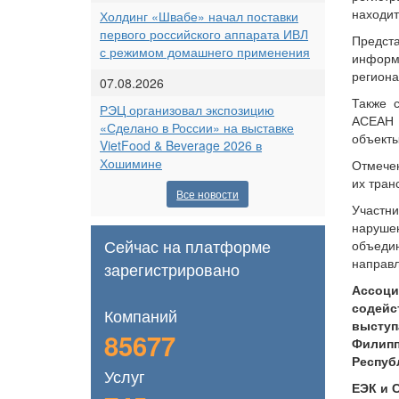
находит
Холдинг «Швабе» начал поставки
первого российского аппарата ИВЛ
Предст
с режимом домашнего применения
информа
региона
07.08.2026
Также 
РЭЦ организовал экспозицию
АСЕАН 
«Сделано в России» на выставке
объекты
VietFood & Beverage 2026 в
Хошимине
Отмечен
их тран
Все новости
Участн
наруше
Сейчас на платформе
объеди
направ
зарегистрировано
Ассоци
содейс
Компаний
выступ
85677
Филип
Респуб
Услуг
ЕЭК и 