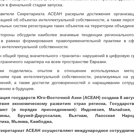
ся в финальной стадии запуска.
авители Секретариата АСЕАН раскрыли достижения организа
цией об объектах интеллектуальной собственности, а также пер
льных систем регистрации таких объектов на территории объедине
стороны обсудили наиболее значимые тенденции региональног
в рамках формирования правоприменительной практики в с
 интеллектуальной собственности.
 общий тренд значительного «транзита» нарушений в цифровую ср
сграничного характера на всем пространстве Евразии.
ики поделились опытом в отношении используемых метод
ниям прав интеллектуальной собственности, реализуемых на у
нений, а также достигли договоренностей о наращивании сотру
лению в будущем.
ация государств Юго-Восточной Азии (АСЕАН) создана 8 авгус
твия экономическому развитию стран региона. Государст
ают (в порядке присоединения): Индонезия, Малайзия, 
пины, Бруней-Даруссалам, Вьетнам, Лаосская Народн
лика, Мьянма, Камбоджа.
Секретариат АСЕАН осуществляют международное сотрудниче