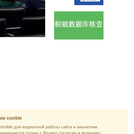
и cookie
ookie для корректной работы сайта и аналитики.
搜寻
применяются только с Вашего согласия и включают