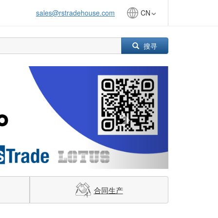
sales@rstradehouse.com
CN
搜寻
Next
合同生产