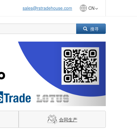
sales@rstradehouse.com
CN
搜寻
Next
合同生产