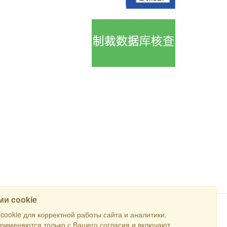
и cookie
ookie для корректной работы сайта и аналитики.
搜寻
применяются только с Вашего согласия и включают