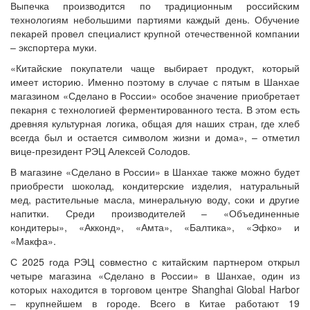
Выпечка производится по традиционным российским
технологиям небольшими партиями каждый день. Обучение
пекарей провел специалист крупной отечественной компании
– экспортера муки.
«Китайские покупатели чаще выбирает продукт, который
имеет историю. Именно поэтому в случае с пятым в Шанхае
магазином «Сделано в России» особое значение приобретает
пекарня с технологией ферментированного теста. В этом есть
древняя культурная логика, общая для наших стран, где хлеб
всегда был и остается символом жизни и дома», – отметил
вице-президент РЭЦ Алексей Солодов.
В магазине «Сделано в России» в Шанхае также можно будет
приобрести шоколад, кондитерские изделия, натуральный
мед, растительные масла, минеральную воду, соки и другие
напитки. Среди производителей – «Объединенные
кондитеры», «Акконд», «Амта», «Балтика», «Эфко» и
«Макфа».
С 2025 года РЭЦ совместно с китайским партнером открыл
четыре магазина «Сделано в России» в Шанхае, один из
которых находится в торговом центре Shanghai Global Harbor
– крупнейшем в городе. Всего в Китае работают 19