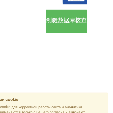
и cookie
ookie для корректной работы сайта и аналитики.
搜寻
применяются только с Вашего согласия и включают