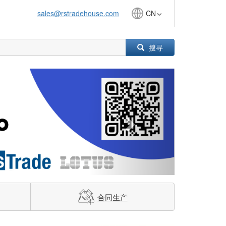
sales@rstradehouse.com
CN
搜寻
Next
合同生产