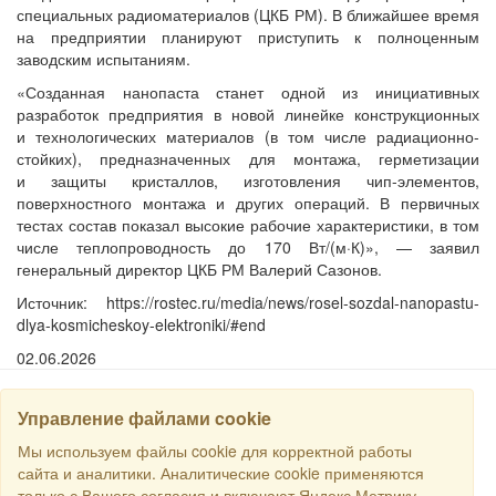
специальных радиоматериалов (ЦКБ РМ). В ближайшее время
на предприятии планируют приступить к полноценным
заводским испытаниям.
«Созданная нанопаста станет одной из инициативных
разработок предприятия в новой линейке конструкционных
и технологических материалов (в том числе радиационно-
стойких), предназначенных для монтажа, герметизации
и защиты кристаллов, изготовления чип-элементов,
поверхностного монтажа и других операций. В первичных
тестах состав показал высокие рабочие характеристики, в том
числе теплопроводность до 170 Вт/(м·К)», — заявил
генеральный директор ЦКБ РМ Валерий Сазонов.
Источник: https://rostec.ru/media/news/rosel-sozdal-nanopastu-
dlya-kosmicheskoy-elektroniki/#end
02.06.2026
Управление файлами cookie
НАЙТИ
Мы используем файлы cookie для корректной работы
сайта и аналитики. Аналитические cookie применяются
только с Вашего согласия и включают Яндекс.Метрику.
Все права защищены © 2016 Торговый Дом РСДС. E-mail: