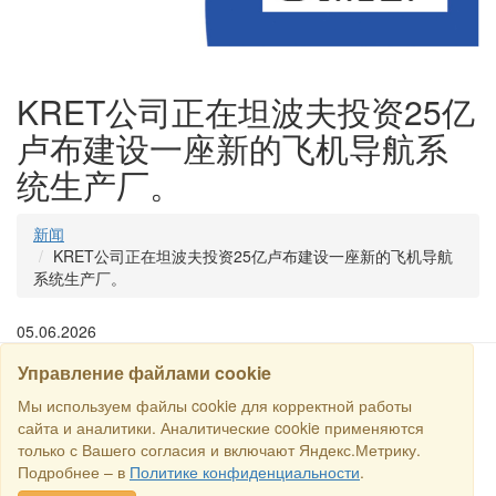
KRET公司正在坦波夫投资25亿
卢布建设一座新的飞机导航系
统生产厂。
新闻
KRET公司正在坦波夫投资25亿卢布建设一座新的飞机导航
系统生产厂。
05.06.2026
Управление файлами cookie
搜寻
Мы используем файлы cookie для корректной работы
сайта и аналитики. Аналитические cookie применяются
только с Вашего согласия и включают Яндекс.Метрику.
保留所有权利 © 2016商业交易所“俄罗斯-新加坡商业理事会”. E-
Подробнее – в
Политике конфиденциальности
.
mail:
sales@rstradehouse.com
, 地址: 俄罗斯，莫斯科，Malaya