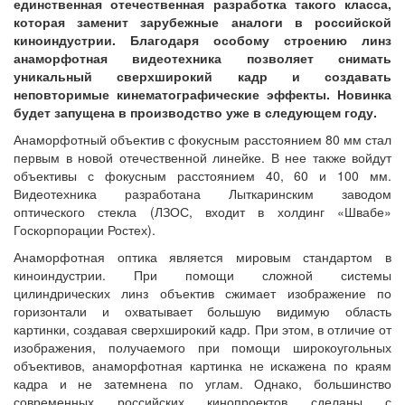
единственная отечественная разработка такого класса,
которая заменит зарубежные аналоги в российской
киноиндустрии. Благодаря особому строению линз
анаморфотная видеотехника позволяет снимать
уникальный сверхширокий кадр и создавать
неповторимые кинематографические эффекты. Новинка
будет запущена в производство уже в следующем году.
Анаморфотный объектив с фокусным расстоянием 80 мм стал
первым в новой отечественной линейке. В нее также войдут
объективы с фокусным расстоянием 40, 60 и 100 мм.
Видеотехника разработана Лыткаринским заводом
оптического стекла (ЛЗОС, входит в холдинг «Швабе»
Госкорпорации Ростех).
Анаморфотная оптика является мировым стандартом в
киноиндустрии. При помощи сложной системы
цилиндрических линз объектив сжимает изображение по
горизонтали и охватывает большую видимую область
картинки, создавая сверхширокий кадр. При этом, в отличие от
изображения, получаемого при помощи широкоугольных
объективов, анаморфотная картинка не искажена по краям
кадра и не затемнена по углам. Однако, большинство
современных российских кинопроектов сделаны с