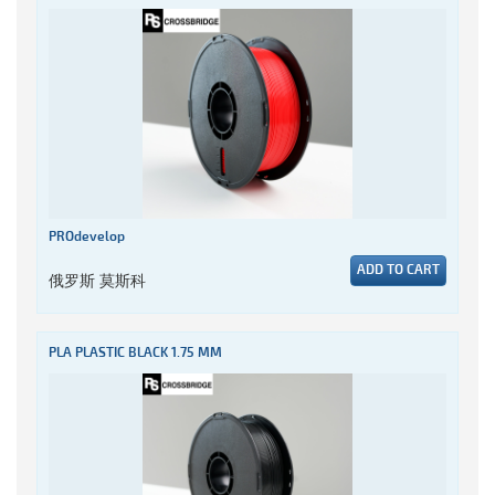
PROdevelop
ADD TO CART
俄罗斯 莫斯科
PLA PLASTIC BLACK 1.75 MM