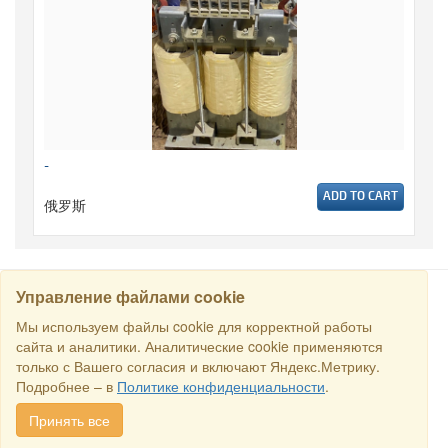
-
ADD TO CART
俄罗斯
Управление файлами cookie
搜寻
Мы используем файлы cookie для корректной работы
сайта и аналитики. Аналитические cookie применяются
только с Вашего согласия и включают Яндекс.Метрику.
保留所有权利 © 2016商业交易所“俄罗斯-新加坡商业理事会”. E-
Подробнее – в
Политике конфиденциальности
.
mail:
sales@rstradehouse.com
, 地址: 俄罗斯，莫斯科，Malaya
Pirogovskaya str., 16, Moscow, Russia.
付款方式
.
Privacy policy
.
Принять все
Consent for processing personal data
.