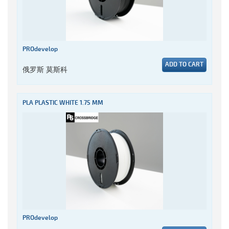
PROdevelop
ADD TO CART
俄罗斯 莫斯科
PLA PLASTIC WHITE 1.75 MM
PROdevelop