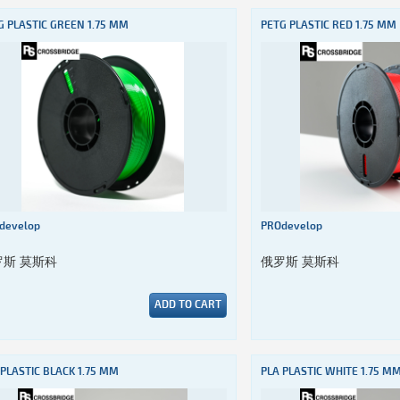
G PLASTIC GREEN 1.75 MM
PETG PLASTIC RED 1.75 MM
develop
PROdevelop
罗斯 莫斯科
俄罗斯 莫斯科
ADD TO CART
 PLASTIC BLACK 1.75 MM
PLA PLASTIC WHITE 1.75 M