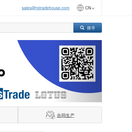
sales@rstradehouse.com
CN
搜寻
Next
合同生产