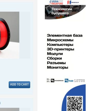
ADD TO CART
M