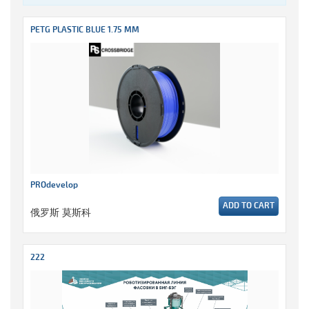
PETG PLASTIC BLUE 1.75 MM
PROdevelop
ADD TO CART
俄罗斯 莫斯科
222