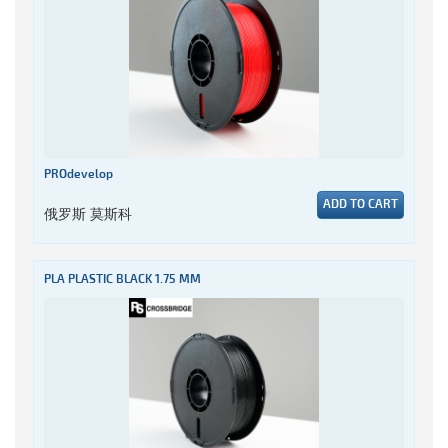
PROdevelop
ADD TO CART
俄罗斯 莫斯科
PLA PLASTIC BLACK 1.75 MM