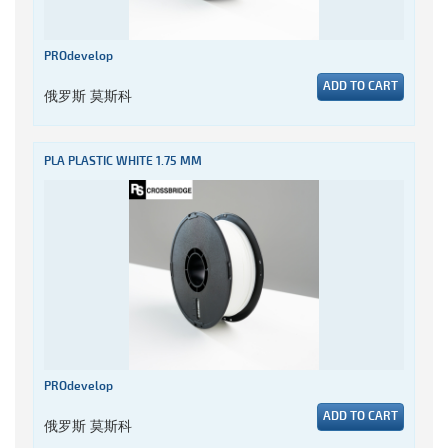
PROdevelop
ADD TO CART
俄罗斯 莫斯科
PLA PLASTIC WHITE 1.75 MM
PROdevelop
ADD TO CART
俄罗斯 莫斯科