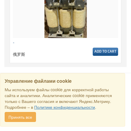
-
ADD TO CART
俄罗斯
Управление файлами cookie
搜寻
Мы используем файлы cookie для корректной работы
сайта и аналитики. Аналитические cookie применяются
только с Вашего согласия и включают Яндекс.Метрику.
保留所有权利 © 2016商业交易所“俄罗斯-新加坡商业理事会”. E-
Подробнее – в
Политике конфиденциальности
.
mail:
sales@rstradehouse.com
, 地址: 俄罗斯，莫斯科，Malaya
Pirogovskaya str., 16, Moscow, Russia.
付款方式
.
Privacy policy
.
Принять все
Consent for processing personal data
.