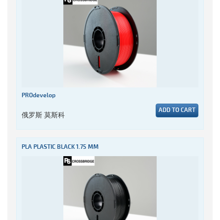
PROdevelop
ADD TO CART
俄罗斯 莫斯科
PLA PLASTIC BLACK 1.75 MM