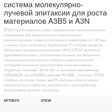
система молекулярно-
лучевой эпитаксии для роста
материалов A3B5 и A3N
STE35 представляет собой современную технологическую
платформу для прецизионного выращивания
эпитаксиальных слоев на подложках диаметром до 100 мм,
а также трех подложках диаметром 2” в одном процессе.
Областью применения установки МЛЭ STE35 являются
фундаментальные и прикладные научные исследования,
опытно-конструкторские работы и мелкосерийное
экспериментальное производство эпитаксиальных
структур в режиме “lab to fab” в системах материалов
InAlGaAsSb или InGaAlN в режиме РА-МВЕ. Система STE35
создана на основе более чем 25-летнего опыта наших
специалистов в области разработки и производства
молекулярно-лучевой эпитаксии.
АРТИКУЛ:
STE35