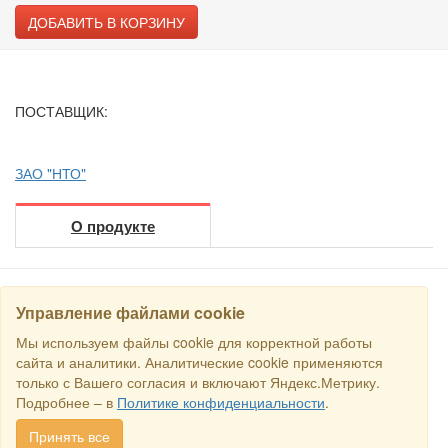
ДОБАВИТЬ В КОРЗИНУ
ПОСТАВЩИК:
ЗАО "НТО"
О продукте
Управление файлами cookie
НАЙТИ
Мы используем файлы cookie для корректной работы
сайта и аналитики. Аналитические cookie применяются
только с Вашего согласия и включают Яндекс.Метрику.
Все права защищены © 2016 Торговый Дом РСДС. E-mail:
sales@rstradehouse.com
, Адрес: Россия, г. Москва, Малая
Подробнее – в
Политике конфиденциальности
.
Пироговская, 16, помещ. 3ц.
Способы оплаты
.
Политика
конфиденциальности
.
Cогласие на обработку персональных
Принять все