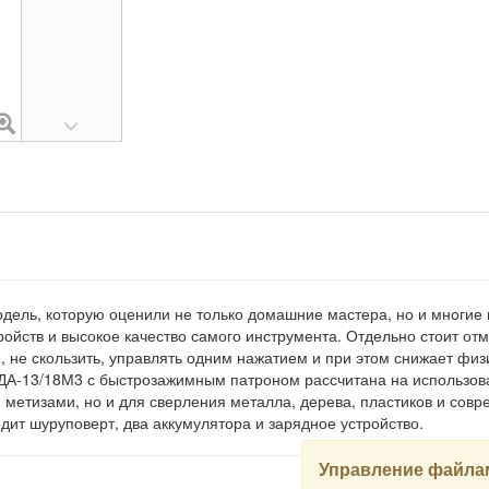
ель, которую оценили не только домашние мастера, но и многие 
ройств и высокое качество самого инструмента. Отдельно стоит от
и, не скользить, управлять одним нажатием и при этом снижает фи
А-13/18М3 с быстрозажимным патроном рассчитана на использован
и метизами, но и для сверления металла, дерева, пластиков и сов
одит шуруповерт, два аккумулятора и зарядное устройство.
Управление файлам