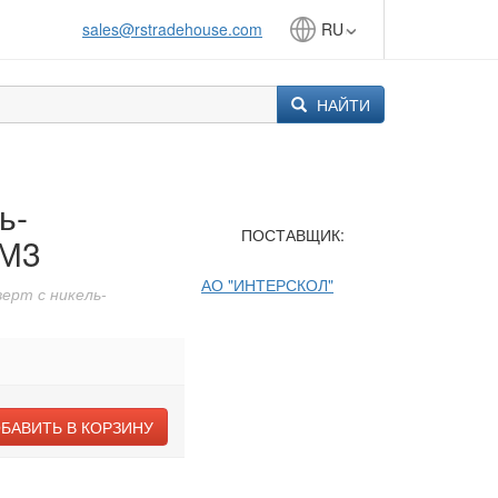
sales@rstradehouse.com
RU
НАЙТИ
ь-
ПОСТАВЩИК:
8М3
АО "ИНТЕРСКОЛ"
ерт с никель-
БАВИТЬ В КОРЗИНУ