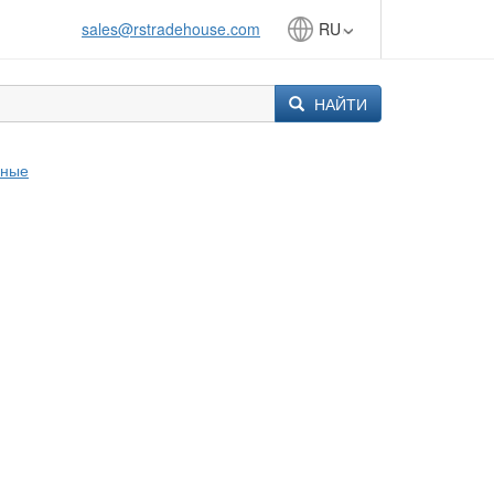
sales@rstradehouse.com
RU
НАЙТИ
мные