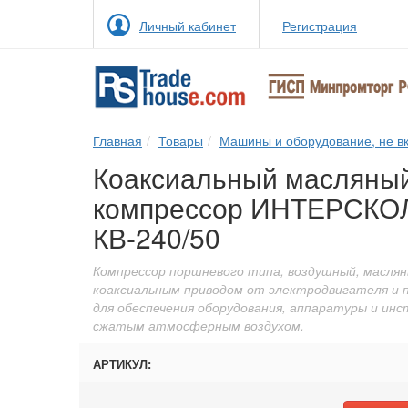
Личный кабинет
Регистрация
Главная
Товары
Машины и оборудование, не вк
Коаксиальный масляны
компрессор ИНТЕРСКО
КВ-240/50
Компрессор поршневого типа, воздушный, маслян
коаксиальным приводом от электродвигателя и 
для обеспечения оборудования, аппаратуры и ин
сжатым атмосферным воздухом.
АРТИКУЛ: