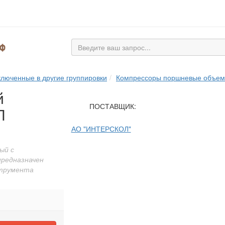
люченные в другие группировки
Компрессоры поршневые объе
й
ПОСТАВЩИК:
Л
АО "ИНТЕРСКОЛ"
ый с
предназначен
струмента