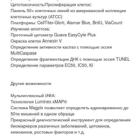
Цитотоксичность/Пролиферация клеток:
Панель 50+ клеточных линий из американской коллекции
клеточных культур (АТСС)
Платформы: CellTiter-Glo®, Alamar Blue, BrdU, ViaCount
Изучение апоптоза:
Проточный цитометр Guava EasyCyte Plus
Окраска клеток Annexin V
Определение активности каспаз с помощью эссея
MultiCaspase
Определение фрагментации ДНК с помощью эссея TUNEL
Определение параметров EC50, IC50, Ki
Другие возможности
Мультиплексный ИФА:
Технология Luminex xMAP®
Система Magpix позволяет определять единовременно до
50ти мишеней в одном образце
Прекрасный диагностический инструмент для определения
биомаркеров различных заболеваний, цитокинов,
хемокинов, ростовых факторов и т.д.