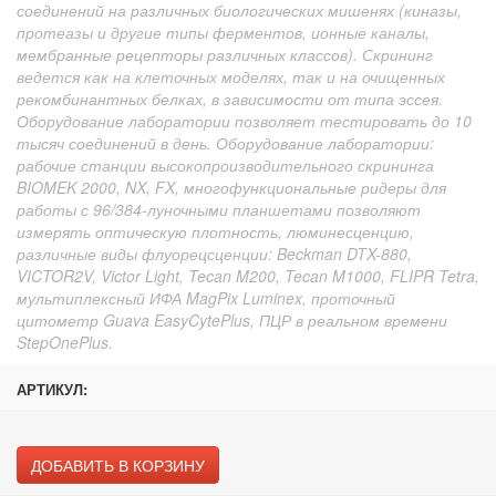
соединений на различных биологических мишенях (киназы,
протеазы и другие типы ферментов, ионные каналы,
мембранные рецепторы различных классов). Скрининг
ведется как на клеточных моделях, так и на очищенных
рекомбинантных белках, в зависимости от типа эссея.
Оборудование лаборатории позволяет тестировать до 10
тысяч соединений в день. Оборудование лаборатории:
рабочие станции высокопроизводительного скрининга
BIOMEK 2000, NX, FX, многофункциональные ридеры для
работы с 96/384-луночными планшетами позволяют
измерять оптическую плотность, люминесценцию,
различные виды флуорецсценции: Beckman DTX-880,
VICTOR2V, Victor Light, Tecan M200, Tecan M1000, FLIPR Tetra,
мультиплексный ИФА MagPix Luminex, проточный
цитометр Guava EasyCytePlus, ПЦР в реальном времени
StepOnePlus.
АРТИКУЛ:
ДОБАВИТЬ В КОРЗИНУ