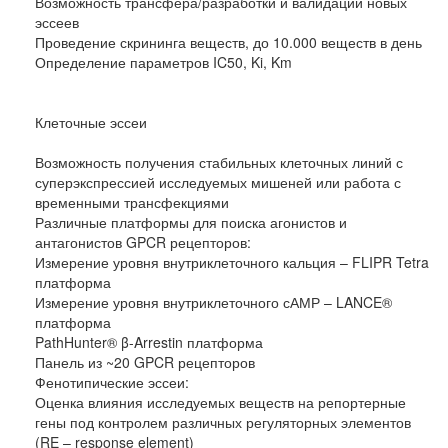
Возможность трансфера/разработки и валидации новых
эссеев
Проведение скрининга веществ, до 10.000 веществ в день
Определение параметров IC50, Ki, Km
Клеточные эссеи
Возможность получения стабильных клеточных линий с
суперэкспрессией исследуемых мишеней или работа с
временными трансфекциями
Различные платформы для поиска агонистов и
антагонистов GPCR рецепторов:
Измерение уровня внутриклеточного кальция – FLIPR Tetra
платформа
Измерение уровня внутриклеточного сАМР – LANCE®
платформа
PathHunter® β-Arrestin платформа
Панель из ~20 GPCR рецепторов
Фенотипические эссеи:
Оценка влияния исследуемых веществ на репортерные
гены под контролем различных регуляторных элементов
(RE – response element)