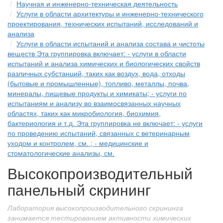
Научная и инженерно-техническая деятельность
Услуги в области архитектуры и инженерно-технического
проектирования, технических испытаний, исследований и
анализа
Услуги в области испытаний и анализа состава и чистоты
веществ Эта группировка включает: - услуги в области
испытаний и анализа химических и биологических свойств
различных субстанций, таких как воздух, вода, отходы
(бытовые и промышленные), топливо, металлы, почва,
минералы, пищевые продукты и химикаты; - услуги по
испытаниям и анализу во взаимосвязанных научных
областях, таких как микробиология, биохимия,
бактериология и т.д. Эта группировка не включает: - услуги
по проведению испытаний, связанных с ветеринарным
уходом и контролем, см. ; - медицинские и
стоматологические анализы, см.
Высокопроизводительный
панельный скрининг
Лаборатория высокопроизводительного скрининга
занимается тестированием активности химических