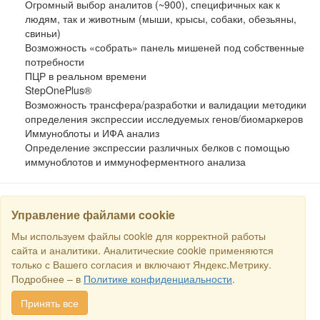
Огромный выбор аналитов (~900), специфичных как к
людям, так и животным (мыши, крысы, собаки, обезьяны,
свиньи)
Возможность «собрать» панель мишеней под собственные
потребности
ПЦР в реальном времени
StepOnePlus®
Возможность трансфера/разработки и валидации методики
определения экспрессии исследуемых генов/биомаркеров
Иммуноблоты и ИФА анализ
Определение экспрессии различных белков с помощью
иммуноблотов и иммуноферментного анализа
Управление файлами cookie
НАЙТИ
Мы используем файлы cookie для корректной работы
сайта и аналитики. Аналитические cookie применяются
только с Вашего согласия и включают Яндекс.Метрику.
Все права защищены © 2016 Торговый Дом РСДС. E-mail:
sales@rstradehouse.com
, Адрес: Россия, г. Москва, Малая
Подробнее – в
Политике конфиденциальности
.
Пироговская, 16, помещ. 3ц.
Способы оплаты
.
Политика
конфиденциальности
.
Cогласие на обработку персональных
Принять все
данных
.