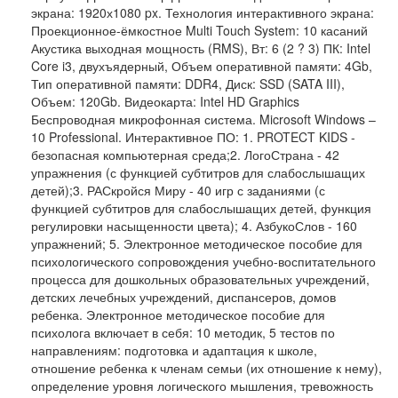
экрана: 1920х1080 px. Технология интерактивного экрана:
Проекционное-ёмкостное Multi Touch System: 10 касаний
Акустика выходная мощность (RMS), Вт: 6 (2 ? 3) ПК: Intel
Core i3, двухъядерный, Объем оперативной памяти: 4Gb,
Тип оперативной памяти: DDR4, Диск: SSD (SATA III),
Объем: 120Gb. Видеокарта: Intel HD Graphics
Беспроводная микрофонная система. Microsoft Windows –
10 Professional. Интерактивное ПО: 1. PROTECT KIDS -
безопасная компьютерная среда;2. ЛогоСтрана - 42
упражнения (с функцией субтитров для слабослышащих
детей);3. РАСкройся Миру - 40 игр с заданиями (с
функцией субтитров для слабослышащих детей, функция
регулировки насыщенности цвета); 4. АзбукоСлов - 160
упражнений; 5. Электронное методическое пособие для
психологического сопровождения учебно-воспитательного
процесса для дошкольных образовательных учреждений,
детских лечебных учреждений, диспансеров, домов
ребенка. Электронное методическое пособие для
психолога включает в себя: 10 методик, 5 тестов по
направлениям: подготовка и адаптация к школе,
отношение ребенка к членам семьи (их отношение к нему),
определение уровня логического мышления, тревожность