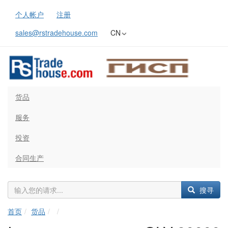
个人帐户
注册
sales@rstradehouse.com
CN
货品
服务
投资
合同生产
搜寻
首页
货品