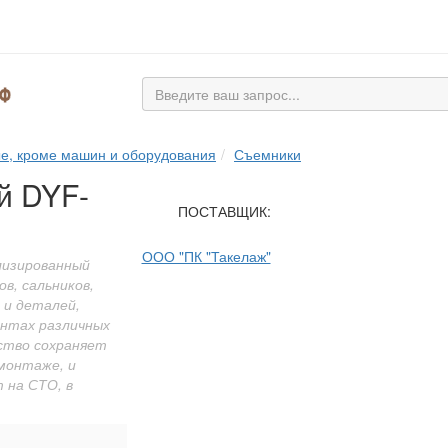
ые, кроме машин и оборудования
Съемники
й DYF-
ПОСТАВЩИК:
ООО "ПК "Такелаж"
лизированный
в, сальников,
 и деталей,
ентах различных
ство сохраняет
монтаже, и
 на СТО, в