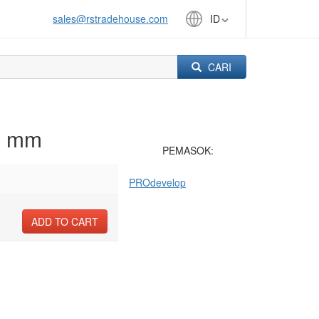
sales@rstradehouse.com
ID
CARI
75 mm
PEMASOK:
PROdevelop
ADD TO CART