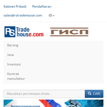
Kabinet Pribadi
Pendaftaran
sales@rstradehouse.com
ID
Barang
Jasa
Investasi
Kontrak
manufaktur
CARI
Previous
Next