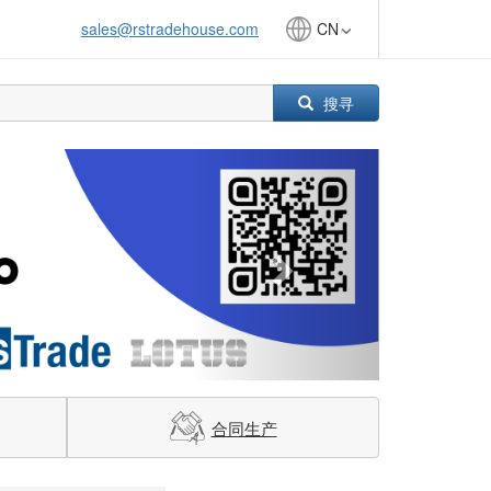
sales@rstradehouse.com
CN
搜寻
Next
合同生产