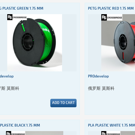
G PLASTIC GREEN 1.75 MM
PETG PLASTIC RED 1.75 MM
develop
PROdevelop
罗斯 莫斯科
俄罗斯 莫斯科
ADD TO CART
 PLASTIC BLACK 1.75 MM
PLA PLASTIC WHITE 1.75 M