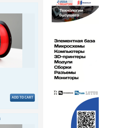
ADD TO CART
M