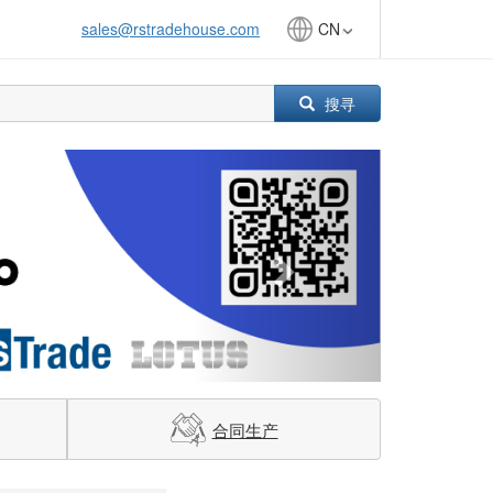
sales@rstradehouse.com
CN
搜寻
Next
合同生产