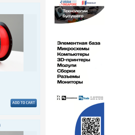
ADD TO CART
M