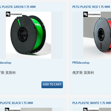
G PLASTIC GREEN 1.75 MM
PETG PLASTIC RED 1.75 MM
develop
PROdevelop
罗斯 莫斯科
俄罗斯 莫斯科
ADD TO CART
 PLASTIC BLACK 1.75 MM
PLA PLASTIC WHITE 1.75 M