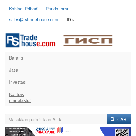
Kabinet Pribadi
Pendaftaran
sales@rstradehouse.com
ID
Barang
Jasa
Investasi
Kontrak
manufaktur
CARI
Previous
Next