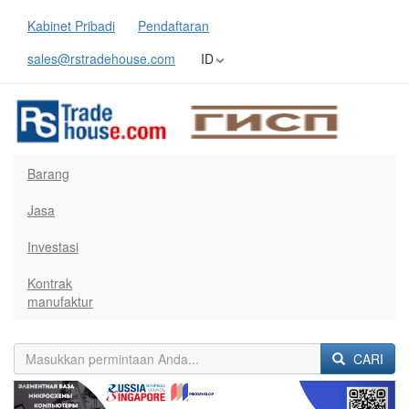
Kabinet Pribadi
Pendaftaran
sales@rstradehouse.com
ID
Barang
Jasa
Investasi
Kontrak
manufaktur
CARI
Previous
Next