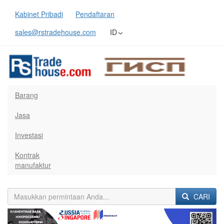
Kabinet Pribadi
Pendaftaran
sales@rstradehouse.com
ID
Barang
Jasa
Investasi
Kontrak
manufaktur
CARI
Previous
Next