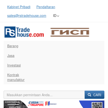
Kabinet Pribadi
Pendaftaran
sales@rstradehouse.com
ID
Barang
Jasa
Investasi
Kontrak
manufaktur
CARI
Previous
Next