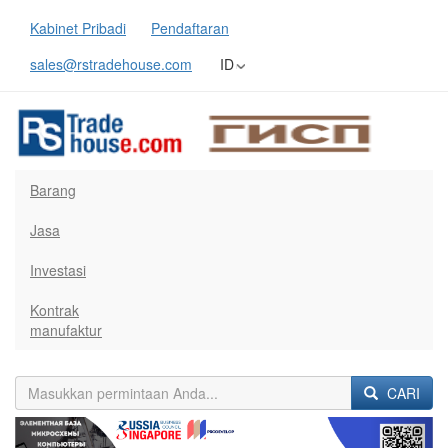
Kabinet Pribadi
Pendaftaran
sales@rstradehouse.com
ID
Barang
Jasa
Investasi
Kontrak
manufaktur
CARI
Previous
Next