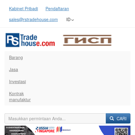
Kabinet Pribadi
Pendaftaran
sales@rstradehouse.com
ID
Barang
Jasa
Investasi
Kontrak
manufaktur
CARI
Previous
Next