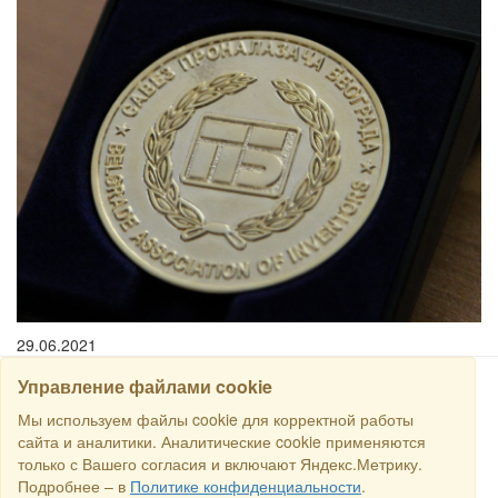
29.06.2021
Управление файлами cookie
Мы используем файлы cookie для корректной работы
CARI
сайта и аналитики. Аналитические cookie применяются
только с Вашего согласия и включают Яндекс.Метрику.
Semua hak dilindungi undang-undang © 2016 Торговый Дом
Подробнее – в
Политике конфиденциальности
.