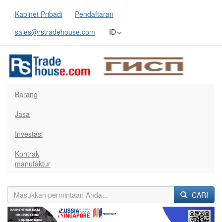
Kabinet Pribadi
Pendaftaran
sales@rstradehouse.com
ID
Barang
Jasa
Investasi
Kontrak
manufaktur
CARI
Previous
Next