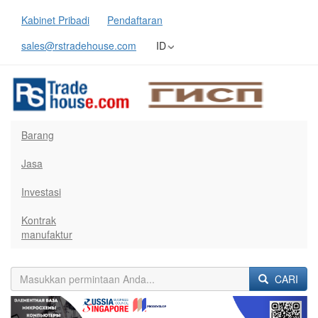
Kabinet Pribadi
Pendaftaran
sales@rstradehouse.com
ID
Barang
Jasa
Investasi
Kontrak
manufaktur
CARI
Previous
Next