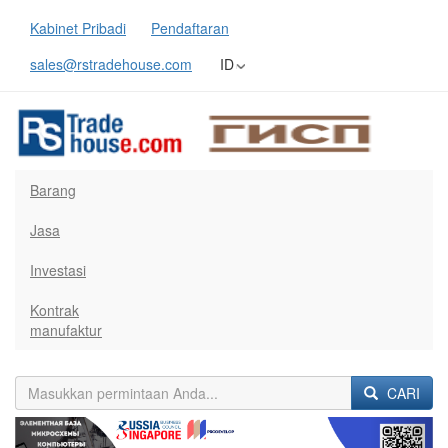
Kabinet Pribadi
Pendaftaran
sales@rstradehouse.com
ID
Barang
Jasa
Investasi
Kontrak
manufaktur
CARI
Previous
Next