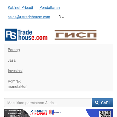
Kabinet Pribadi
Pendaftaran
sales@rstradehouse.com
ID
Barang
Jasa
Investasi
Kontrak
manufaktur
CARI
Previous
Next