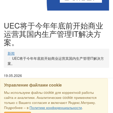
UEC将于今年年底前开始商业
运营其国内生产管理IT解决方
案。
新闻
UEC将于今年年底前开始商业运营其国内生产管理IT解决方
案。
19.05.2026
Управление файлами cookie
搜寻
Мы используем файлы cookie для корректной работы
сайта и аналитики. Аналитические cookie применяются
только с Вашего согласия и включают Яндекс.Метрику.
保留所有权利 © 2016商业交易所“俄罗斯-新加坡商业理事会”. E-
Подробнее – в
Политике конфиденциальности
.
mail:
sales@rstradehouse.com
, 地址: 俄罗斯，莫斯科，Malaya