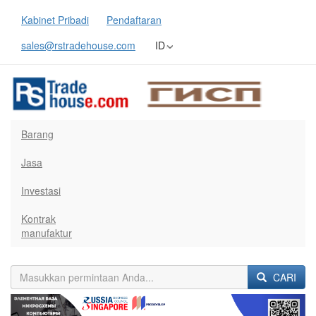
Kabinet Pribadi
Pendaftaran
sales@rstradehouse.com
ID
Barang
Jasa
Investasi
Kontrak
manufaktur
CARI
Previous
Next