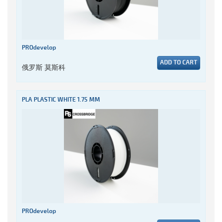
PROdevelop
ADD TO CART
俄罗斯 莫斯科
PLA PLASTIC WHITE 1.75 MM
PROdevelop