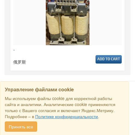
-
ADD TO CART
俄罗斯
Управление файлами cookie
搜寻
Мы используем файлы cookie для корректной работы
сайта и аналитики. Аналитические cookie применяются
только с Вашего согласия и включают Яндекс.Метрику.
保留所有权利 © 2016商业交易所“俄罗斯-新加坡商业理事会”. E-
Подробнее – в
Политике конфиденциальности
.
mail:
sales@rstradehouse.com
, 地址: 俄罗斯，莫斯科，Malaya
Pirogovskaya str., 16, Moscow, Russia.
付款方式
.
Privacy policy
.
Принять все
Consent for processing personal data
.