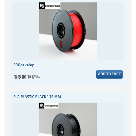
PROdevelop
ADD TO CART
俄罗斯 莫斯科
PLA PLASTIC BLACK 1.75 MM