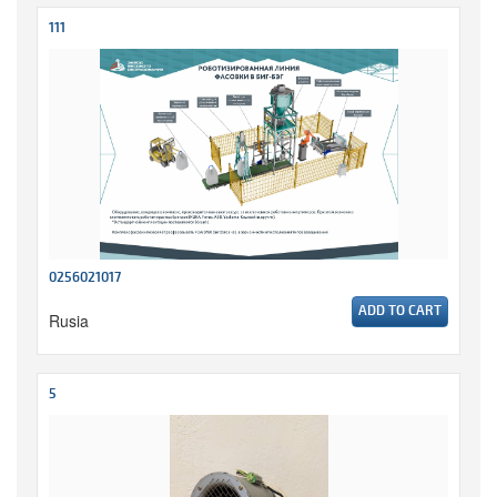
111
0256021017
ADD TO CART
Rusia
5