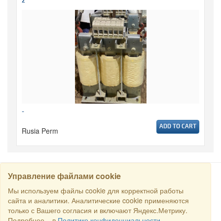
2
-
ADD TO CART
Rusia Perm
Управление файлами cookie
CARI
Мы используем файлы cookie для корректной работы
сайта и аналитики. Аналитические cookie применяются
только с Вашего согласия и включают Яндекс.Метрику.
Semua hak dilindungi undang-undang © 2016 Торговый Дом
Подробнее – в
Политике конфиденциальности
.