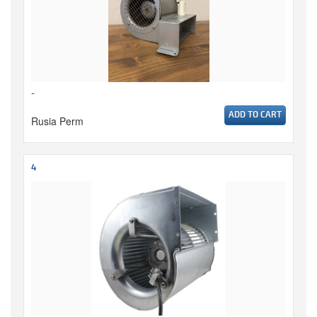
-
ADD TO CART
Rusia Perm
4