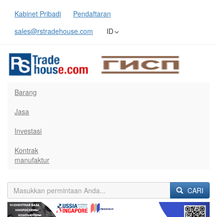
Kabinet Pribadi
Pendaftaran
sales@rstradehouse.com
ID
Barang
Jasa
Investasi
Kontrak
manufaktur
CARI
Previous
Next