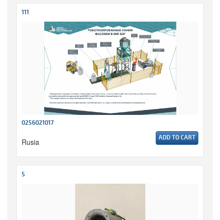
111
0256021017
ADD TO CART
Rusia
5