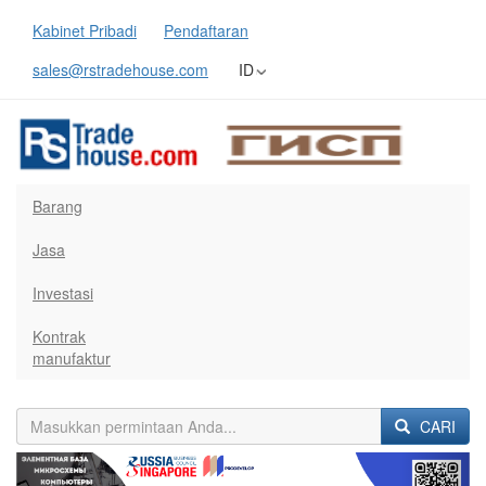
Kabinet Pribadi
Pendaftaran
sales@rstradehouse.com
ID
Barang
Jasa
Investasi
Kontrak
manufaktur
CARI
Previous
Next