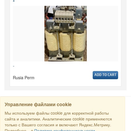
2
-
ADD TO CART
Rusia Perm
Управление файлами cookie
CARI
Мы используем файлы cookie для корректной работы
сайта и аналитики. Аналитические cookie применяются
только с Вашего согласия и включают Яндекс.Метрику.
Semua hak dilindungi undang-undang © 2016 Торговый Дом
Подробнее – в
Политике конфиденциальности
.