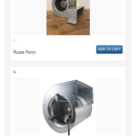
-
ADD TO CART
Rusia Perm
4