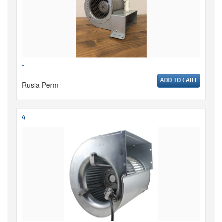
-
ADD TO CART
Rusia Perm
4