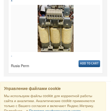
2
-
ADD TO CART
Rusia Perm
Управление файлами cookie
CARI
Мы используем файлы cookie для корректной работы
сайта и аналитики. Аналитические cookie применяются
только с Вашего согласия и включают Яндекс.Метрику.
Semua hak dilindungi undang-undang © 2016 Торговый Дом
Подробнее – в
Политике конфиденциальности
.