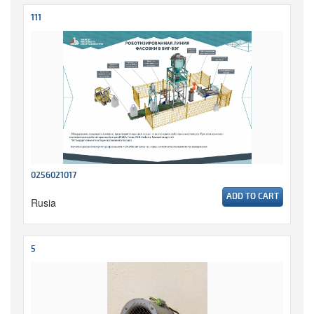
111
0256021017
ADD TO CART
Rusia
5