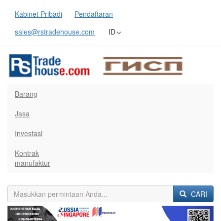
Kabinet Pribadi
Pendaftaran
sales@rstradehouse.com
ID
Barang
Jasa
Investasi
Kontrak
manufaktur
CARI
Previous
Next