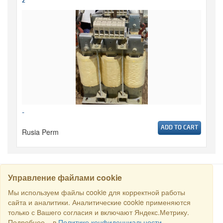
2
-
ADD TO CART
Rusia Perm
Управление файлами cookie
CARI
Мы используем файлы cookie для корректной работы
сайта и аналитики. Аналитические cookie применяются
только с Вашего согласия и включают Яндекс.Метрику.
Semua hak dilindungi undang-undang © 2016 Торговый Дом
Подробнее – в
Политике конфиденциальности
.