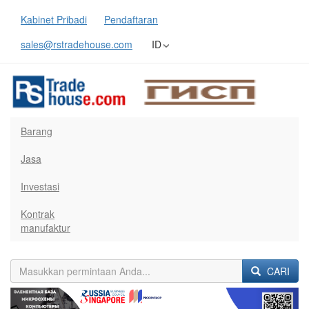
Kabinet Pribadi
Pendaftaran
sales@rstradehouse.com
ID
Barang
Jasa
Investasi
Kontrak
manufaktur
CARI
Previous
Next