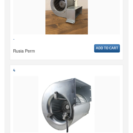
-
ADD TO CART
Rusia Perm
4