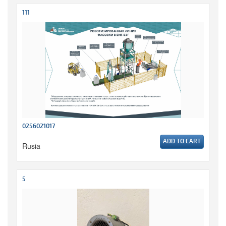
111
0256021017
ADD TO CART
Rusia
5