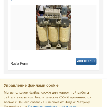
2
-
ADD TO CART
Rusia Perm
Управление файлами cookie
CARI
Мы используем файлы cookie для корректной работы
сайта и аналитики. Аналитические cookie применяются
только с Вашего согласия и включают Яндекс.Метрику.
Semua hak dilindungi undang-undang © 2016 Торговый Дом
Подробнее – в
Политике конфиденциальности
.