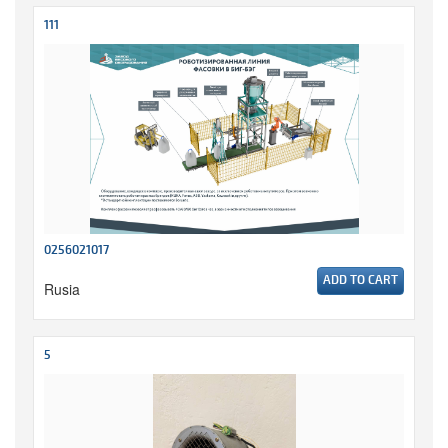
111
0256021017
ADD TO CART
Rusia
5