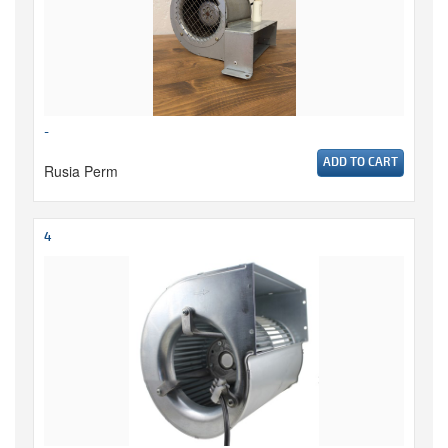
-
ADD TO CART
Rusia Perm
4