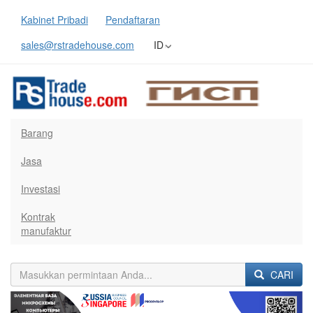
Kabinet Pribadi
Pendaftaran
sales@rstradehouse.com
ID
Barang
Jasa
Investasi
Kontrak
manufaktur
CARI
Previous
Next